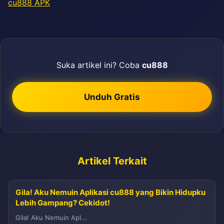
cu888 APK
Suka artikel ini? Coba
cu888
Unduh Gratis
Artikel Terkait
Gila! Aku Nemuin Aplikasi cu888 yang Bikin Hidupku
Lebih Gampang? Cekidot!
Gila! Aku Nemuin Apl...