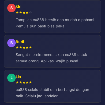
Siti
S
★
★
★
★
☆
Tampilan cu888 bersih dan mudah dipahami.
Pemula pun pasti bisa pakai.
Budi
B
★
★
★
★
★
Sangat merekomendasikan cu888 untuk
semua orang. Aplikasi wajib punya!
Lia
L
★
★
★
★
★
cu888 selalu stabil dan berfungsi dengan
baik. Selalu jadi andalan.