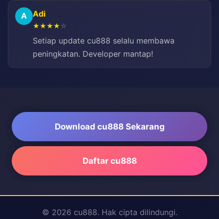
Adi
A
★
★
★
★
☆
Setiap update cu888 selalu membawa
peningkatan. Developer mantap!
Download cu888 Sekarang
Daftar cu888
© 2026 cu888. Hak cipta dilindungi.