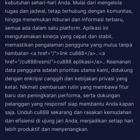
kebutuhan sehari-hari Anda. Mulai dari mengelola
tugas dan jadwal, tetap terhubung dengan komunitas,
hingga menemukan hiburan dan informasi terbaru,
semua ada dalam satu platform. Aplikasi ini
mengutamakan kinerja yang cepat dan stabil,
memastikan pengalaman pengguna yang mulus tanpa
hambatan <a href="/">link cu888</a>. <a
href="/cu888resmi/">cu888 aplikasi</a>.. Keamanan
data pengguna adalah prioritas utama kami, didukung
dengan enkripsi canggih dan kebijakan privasi yang
ketat. Nikmati pembaruan rutin yang membawa fitur
baru dan peningkatan performa, serta dukungan
pelanggan yang responsif siap membantu Anda kapan
saja. Unduh cu888 sekarang dan rasakan kemudahan
dan efisiensi di ujung jari Anda, menjadikan setiap hari
lebih produktif dan menyenangkan.