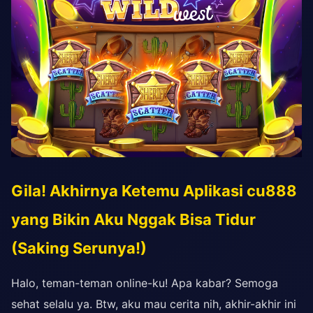
Gila! Akhirnya Ketemu Aplikasi cu888
yang Bikin Aku Nggak Bisa Tidur
(Saking Serunya!)
Halo, teman-teman online-ku! Apa kabar? Semoga
sehat selalu ya. Btw, aku mau cerita nih, akhir-akhir ini