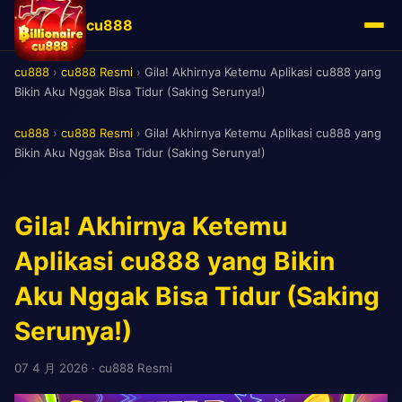
cu888
cu888
›
cu888 Resmi
›
Gila! Akhirnya Ketemu Aplikasi cu888 yang
Bikin Aku Nggak Bisa Tidur (Saking Serunya!)
cu888
›
cu888 Resmi
›
Gila! Akhirnya Ketemu Aplikasi cu888 yang
Bikin Aku Nggak Bisa Tidur (Saking Serunya!)
Gila! Akhirnya Ketemu
Aplikasi cu888 yang Bikin
Aku Nggak Bisa Tidur (Saking
Serunya!)
07 4 月 2026
· cu888 Resmi