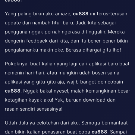
Yang paling bikin aku amaze,
cu888
ini terus-terusan
update dan nambah fitur baru. Jadi, kita sebagai
pengguna nggak pernah ngerasa ditinggalin. Mereka
dengerin feedback dari kita, dan itu bener-bener bikin
pengalamanku makin oke. Berasa dihargai gitu lho!
Pokoknya, buat kalian yang lagi cari aplikasi baru buat
nemenin hari-hari, atau mungkin udah bosen sama
aplikasi yang gitu-gitu aja, wajib banget deh cobain
cu888
. Nggak bakal nyesel, malah kemungkinan besar
ketagihan kayak aku! Yuk, buruan download dan
rasain sendiri sensasinya!
Udah dulu ya celotehan dari aku. Semoga bermanfaat
dan bikin kalian penasaran buat coba
cu888
. Sampai