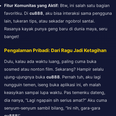
Fitur Komunitas yang Aktif:
Btw, ini salah satu bagian
favoritku. Di
cu888
, aku bisa interaksi sama pengguna
lain, tukeran tips, atau sekadar ngobrol santai.
Rasanya kayak punya geng baru di dunia maya, seru
banget!
Pengalaman Pribadi: Dari Ragu Jadi Ketagihan
Dulu, kalau ada waktu luang, paling cuma buka
sosmed atau nonton film. Sekarang? Hampir selalu
ujung-ujungnya buka
cu888
. Pernah tuh, aku lagi
nungguin temen, iseng buka aplikasi ini, eh malah
keasyikan sampai lupa waktu. Pas temenku dateng,
dia nanya, “Lagi ngapain sih serius amat?” Aku cuma
senyum-senyum sambil bilang, “Ini nih, gara-gara
cu888
!”